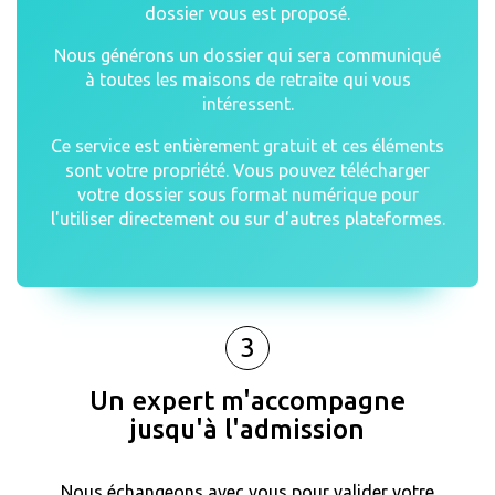
dossier vous est proposé.
Nous générons un dossier qui sera communiqué
à toutes les maisons de retraite qui vous
intéressent.
Ce service est entièrement gratuit et ces éléments
sont votre propriété. Vous pouvez télécharger
votre dossier sous format numérique pour
l'utiliser directement ou sur d'autres plateformes.
3
Un expert m'accompagne
jusqu'à l'admission
Nous échangeons avec vous pour valider votre