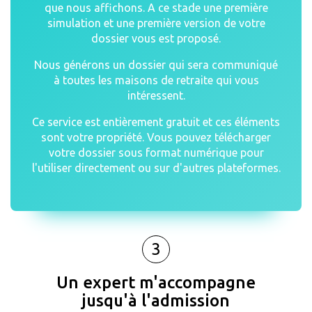
que nous affichons. A ce stade une première
simulation et une première version de votre
dossier vous est proposé.
Nous générons un dossier qui sera communiqué
à toutes les maisons de retraite qui vous
intéressent.
Ce service est entièrement gratuit et ces éléments
sont votre propriété. Vous pouvez télécharger
votre dossier sous format numérique pour
l'utiliser directement ou sur d'autres plateformes.
3
Un expert m'accompagne
jusqu'à l'admission