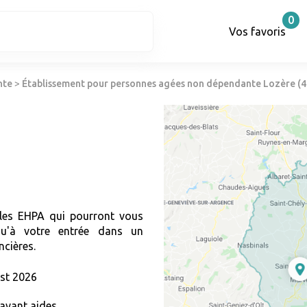
0
Vos favoris
nte
>
Établissement pour personnes agées non dépendante Lozère (4
r les EHPA qui pourront vous
qu'à votre entrée dans un
ncières.
st 2026
avant aides