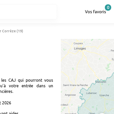
0
Vos favoris
r Corrèze (19)
r les CAJ qui pourront vous
qu'à votre entrée dans un
ncières.
t 2026
vant aides