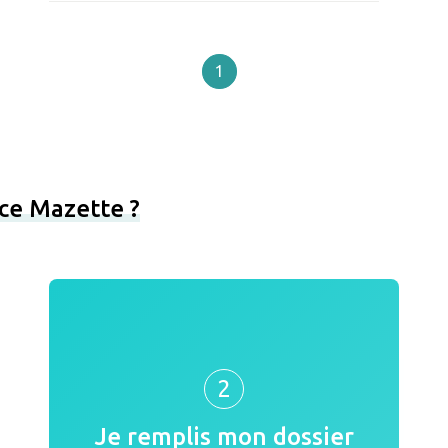
1
ce Mazette ?
2
Je remplis mon dossier